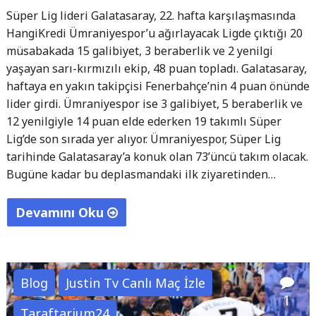
Süper Lig lideri Galatasaray, 22. hafta karşılaşmasında
HangiKredi Ümraniyespor’u ağırlayacak Ligde çıktığı 20
müsabakada 15 galibiyet, 3 beraberlik ve 2 yenilgi
yaşayan sarı-kırmızılı ekip, 48 puan topladı. Galatasaray,
haftaya en yakın takipçisi Fenerbahçe’nin 4 puan önünde
lider girdi. Ümraniyespor ise 3 galibiyet, 5 beraberlik ve
12 yenilgiyle 14 puan elde ederken 19 takımlı Süper
Lig’de son sırada yer alıyor. Ümraniyespor, Süper Lig
tarihinde Galatasaray’a konuk olan 73’üncü takım olacak.
Bugüne kadar bu deplasmandaki ilk ziyaretinden…
Devamını Oku
"Galatasaray
–
Ümraniyespor
Blog
Justin Tv Canlı Maç İzle
Süper
1
Taraftarium24
Lig