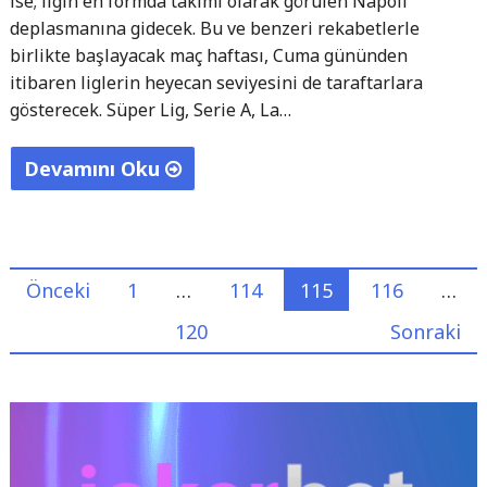
ise; ligin en formda takımı olarak görülen Napoli
deplasmanına gidecek. Bu ve benzeri rekabetlerle
birlikte başlayacak maç haftası, Cuma gününden
itibaren liglerin heyecan seviyesini de taraftarlara
gösterecek. Süper Lig, Serie A, La…
Devamını Oku
"13
Ocak
2023
Yazı
Önceki
1
…
114
115
116
…
Canlı
Maç
sayfalandırması
120
Sonraki
İzle
Programı"