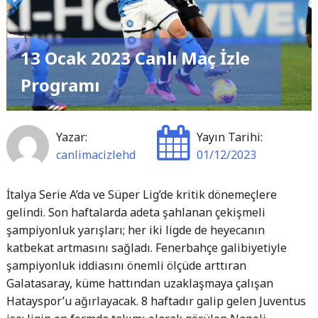
Ocak
2023"
13 Ocak 2023 Canlı Maç İzle
Programı
Yazar:
Yayın Tarihi:
canlimacizlehd
01/12/2023
İtalya Serie A’da ve Süper Lig’de kritik dönemeçlere
gelindi. Son haftalarda adeta şahlanan çekişmeli
şampiyonluk yarışları; her iki ligde de heyecanın
katbekat artmasını sağladı. Fenerbahçe galibiyetiyle
şampiyonluk iddiasını önemli ölçüde arttıran
Galatasaray, küme hattından uzaklaşmaya çalışan
Hatayspor’u ağırlayacak. 8 haftadır galip gelen Juventus