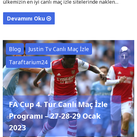
ülkemizin en iyi canlı maç izle sitelerinde naklen…
Devamını Oku
"Süper
Lig
21.
Blog
Justin Tv Canlı Maç İzle
Hafta
1
Taraftarium24
Maç
Programı
–
27-
28-
FA Cup 4. Tur Canlı Maç İzle
29
Ocak
Programı – 27-28-29 Ocak
2023"
2023