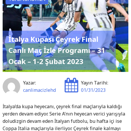
Maçı
Hangi
Kanalda
Saat
İtalya Kupası Çeyrek Final
Kaçta"
Canlı Maç İzle Programı – 31
Ocak – 1-2 Şubat 2023
Yazar:
Yayın Tarihi:
canlimacizlehd
01/31/2023
İtalya’da kupa heyecanı, çeyrek final maçlarıyla kaldığı
yerden devam ediyor. Serie A’nın heyecan verici yarışıyla
doludizgin devam eden İtalyan futbolu, bu hafta içi ise
Coppa Italia maçlarıyla ilerliyor. Çeyrek finale kalmayı