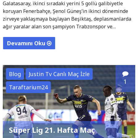
Galatasaray, ikinci sıradaki yerini 5 gollü galibiyetle
koruyan Fenerbahçe, Şenol Güneş’in ikinci döneminde
zirveye yaklaşmaya başlayan Beşiktaş, deplasmanlarda
ağır yaralar alan son şampiyon Trabzonspor ve…
Devamını Oku
"Süper
Lig
22.
Blog
Justin Tv Canlı Maç İzle
Hafta
1
Taraftarium24
Canlı
Maç
İzle
Programı
–
Süper Lig 21. Hafta Maç
31