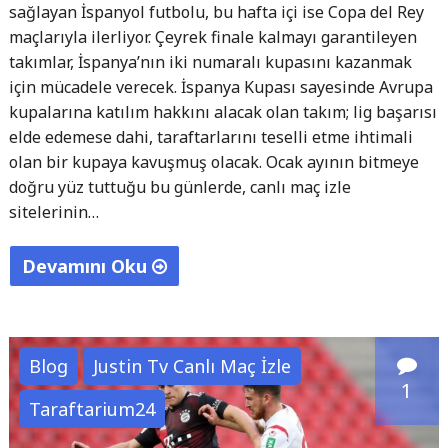
sağlayan İspanyol futbolu, bu hafta içi ise Copa del Rey
maçlarıyla ilerliyor. Çeyrek finale kalmayı garantileyen
takımlar, İspanya’nın iki numaralı kupasını kazanmak
için mücadele verecek. İspanya Kupası sayesinde Avrupa
kupalarına katılım hakkını alacak olan takım; lig başarısı
elde edemese dahi, taraftarlarını teselli etme ihtimali
olan bir kupaya kavuşmuş olacak. Ocak ayının bitmeye
doğru yüz tuttuğu bu günlerde, canlı maç izle
sitelerinin…
Devamını Oku
"İspanya
Kral
Kupası
Blog
Justin Tv Canlı Maç İzle
Çeyrek
1
Taraftarium24
Final
Canlı