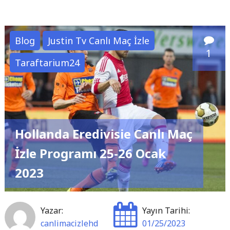
"FA
Cup
4.
Blog
Justin Tv Canlı Maç İzle
Tur
1
Taraftarium24
Canlı
Maç
İzle
Programı
–
Hollanda Eredivisie Canlı Maç
27-
28-
İzle Programı 25-26 Ocak
29
2023
Ocak
2023"
Yazar:
Yayın Tarihi:
canlimacizlehd
01/25/2023