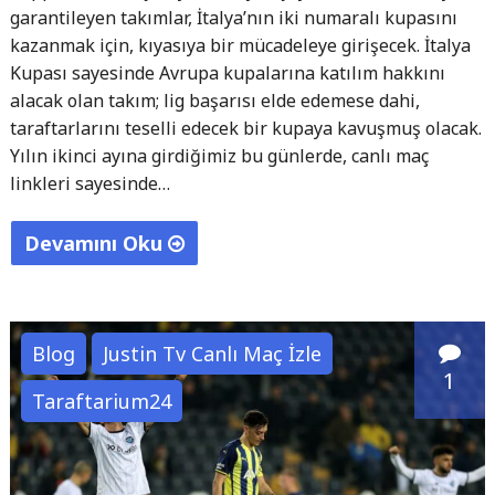
garantileyen takımlar, İtalya’nın iki numaralı kupasını
kazanmak için, kıyasıya bir mücadeleye girişecek. İtalya
Kupası sayesinde Avrupa kupalarına katılım hakkını
alacak olan takım; lig başarısı elde edemese dahi,
taraftarlarını teselli edecek bir kupaya kavuşmuş olacak.
Yılın ikinci ayına girdiğimiz bu günlerde, canlı maç
linkleri sayesinde…
Devamını Oku
"İtalya
Kupası
Çeyrek
Blog
Justin Tv Canlı Maç İzle
Final
1
Taraftarium24
Canlı
Maç
İzle