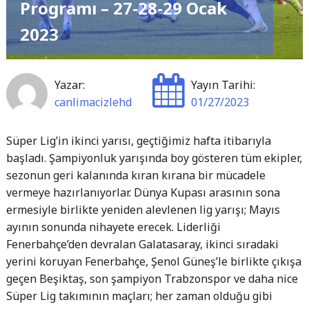
Ocak
Programı – 27-28-29 Ocak
–
2023
1-
2
Şubat
Yazar:
Yayın Tarihi:
2023"
canlimacizlehd
01/27/2023
Süper Lig’in ikinci yarısı, geçtiğimiz hafta itibarıyla
başladı. Şampiyonluk yarışında boy gösteren tüm ekipler,
sezonun geri kalanında kıran kırana bir mücadele
vermeye hazırlanıyorlar. Dünya Kupası arasının sona
ermesiyle birlikte yeniden alevlenen lig yarışı; Mayıs
ayının sonunda nihayete erecek. Liderliği
Fenerbahçe’den devralan Galatasaray, ikinci sıradaki
yerini koruyan Fenerbahçe, Şenol Güneş’le birlikte çıkışa
geçen Beşiktaş, son şampiyon Trabzonspor ve daha nice
Süper Lig takımının maçları; her zaman olduğu gibi