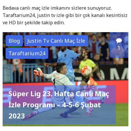
Bedava canlı maç izle imkanını sizlere sunuyoruz.
Taraftarium24, justin tv izle gibi bir çok kanalı kesintisiz
ve HD bir şekilde takip edin.
Blog
Justin Tv Canlı Maç İzle
1
Taraftarium24
Süper Lig 23. Hafta Canlı Maç
İzle Programı – 4-5-6 Şubat
2023