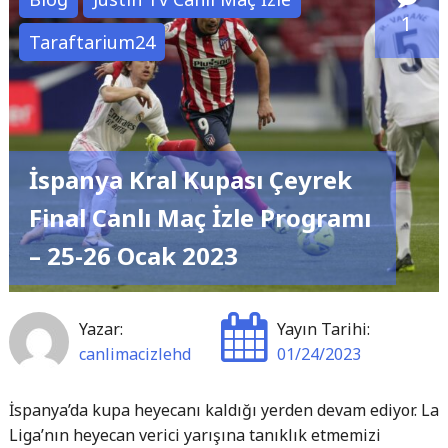
Maç
1
Taraftarium24
İzle
Programı
25-
26
Ocak
İspanya Kral Kupası Çeyrek
2023"
Final Canlı Maç İzle Programı
– 25-26 Ocak 2023
Yazar:
Yayın Tarihi:
canlimacizlehd
01/24/2023
İspanya’da kupa heyecanı kaldığı yerden devam ediyor. La
Liga’nın heyecan verici yarışına tanıklık etmemizi