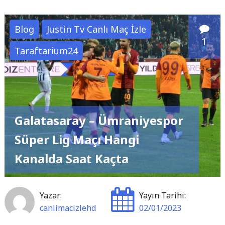
Lig
23.
Blog
Justin Tv Canlı Maç İzle
Hafta
1
Taraftarium24
Canlı
Maç
İzle
Programı
–
Galatasaray – Ümraniyespor
4-
5-
Süper Lig Maçı Hangi
6
Kanalda Saat Kaçta
Şubat
2023"
Yazar:
Yayın Tarihi:
canlimacizlehd
02/01/2023