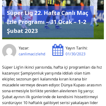
Programı
–
Süper Lig 22. Hafta Canlı Maç
31
Ocak
İzle Programı – 31 Ocak – 1-2
–
Şubat 2023
1-
2
Şubat
Yazar:
Yayın Tarihi:
2023"
canlimacizlehd
01/30/2023
Süper Lig’in ikinci yarısında, hafta içi programları da hız
kazanıyor. Şampiyonluk yarışında iddialı olan tüm
ekipler, sezonun geri kalanında kıran kırana bir
mücadele vermeye devam ediyor. Dünya Kupası arasının
sona ermesiyle birlikte yeniden alevlenen lig yarışı;
Şubat ayının ilk günlerinde de kendisini hissettirmeyi
sürdürüyor. 10 haftalık galibiyet serisi yakalayan lider