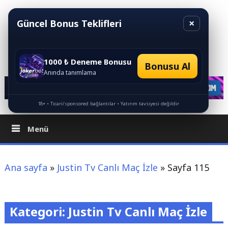
İçeriği
Geç
×
Güncel Bonus Teklifleri
1000 ₺ Deneme Bonusu
Bonusu Al
Canlı Maç İzle HD
Anında tanımlama
18+ • Ticari/sponsored bağlantılar • Yatırım tavsiyesi değildir
Menü
Ana sayfa
»
Justin Tv Canlı Maç İzle
»
Sayfa 115
Kategori: Justin Tv Canlı Maç İzle