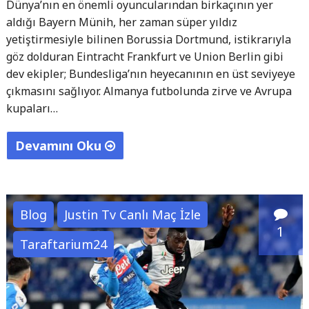
Dünya’nın en önemli oyuncularından birkaçının yer
aldığı Bayern Münih, her zaman süper yıldız
yetiştirmesiyle bilinen Borussia Dortmund, istikrarıyla
göz dolduran Eintracht Frankfurt ve Union Berlin gibi
dev ekipler; Bundesliga’nın heyecanının en üst seviyeye
çıkmasını sağlıyor. Almanya futbolunda zirve ve Avrupa
kupaları…
Devamını Oku
"Almanya
Bundesliga
Canlı
Blog
Justin Tv Canlı Maç İzle
Maç
1
Taraftarium24
İzle
Programı
24-
25