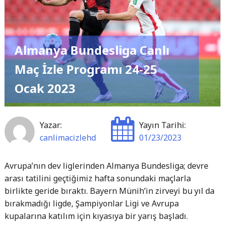
Maç
İzle
Programı
Almanya Bundesliga Canlı
–
25-
Maç İzle Programı 24-25
26
Ocak 2023
Ocak
2023"
Yazar:
Yayın Tarihi:
canlimacizlehd
01/23/2023
Avrupa’nın dev liglerinden Almanya Bundesliga; devre
arası tatilini geçtiğimiz hafta sonundaki maçlarla
birlikte geride bıraktı. Bayern Münih’in zirveyi bu yıl da
bırakmadığı ligde, Şampiyonlar Ligi ve Avrupa
kupalarına katılım için kıyasıya bir yarış başladı.