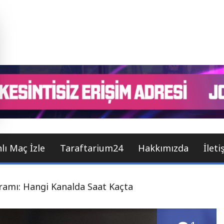
anlı Maç İzle HD
lı Maç İzle
Taraftarium24
Hakkımızda
İleti
ramı: Hangi Kanalda Saat Kaçta