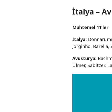
İtalya – Av
Muhtemel 11’ler
İtalya:
Donnarumma,
Jorginho, Barella,
Avusturya:
Bachma
Ulmer, Sabitzer, L