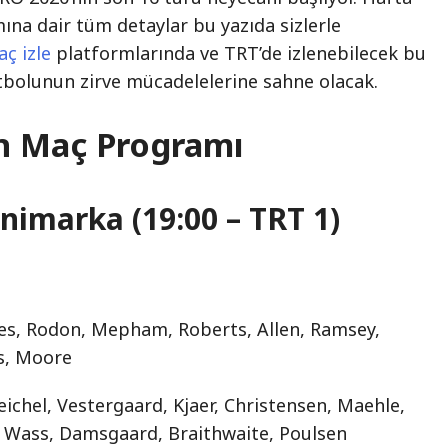
na dair tüm detaylar bu yazıda sizlerle
aç izle
platformlarında ve TRT’de izlenebilecek bu
tbolunun zirve mücadelelerine sahne olacak.
n Maç Programı
animarka (19:00 – TRT 1)
es, Rodon, Mepham, Roberts, Allen, Ramsey,
es, Moore
ichel, Vestergaard, Kjaer, Christensen, Maehle,
, Wass, Damsgaard, Braithwaite, Poulsen