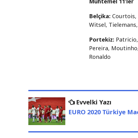
Muhtemel 11’ler
Belçika:
Courtois,
Witsel, Tielemans
Portekiz:
Patricio
Pereira, Moutinho,
Ronaldo
Yazı
Evvelki
Evvelki Yazı
Yazı
gezinmesi
EURO 2020 Türkiye Ma