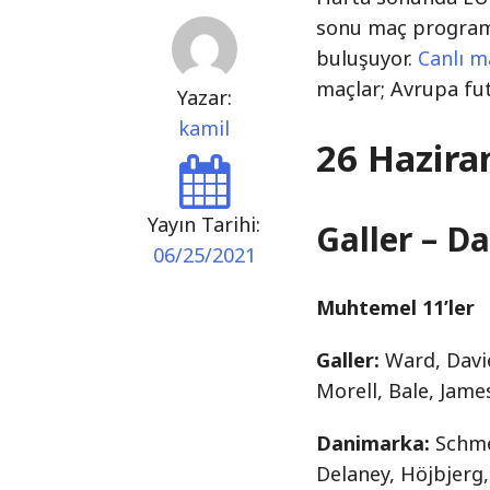
sonu maç programı
buluşuyor.
Canlı m
maçlar; Avrupa fu
Yazar:
kamil
26 Hazira
Yayın Tarihi:
Galler – D
06/25/2021
Muhtemel 11’ler
Galler:
Ward, Davi
Morell, Bale, Jam
Danimarka:
Schme
Delaney, Höjbjerg