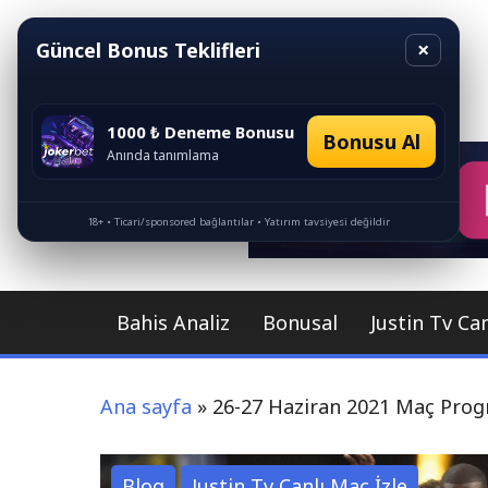
İçeriği
Geç
×
Güncel Bonus Teklifleri
C
1000 ₺ Deneme Bonusu
Bonusu Al
Anında tanımlama
18+ • Ticari/sponsored bağlantılar • Yatırım tavsiyesi değildir
Bahis Analiz
Bonusal
Justin Tv Can
Ana sayfa
»
26-27 Haziran 2021 Maç Prog
Blog
Justin Tv Canlı Maç İzle