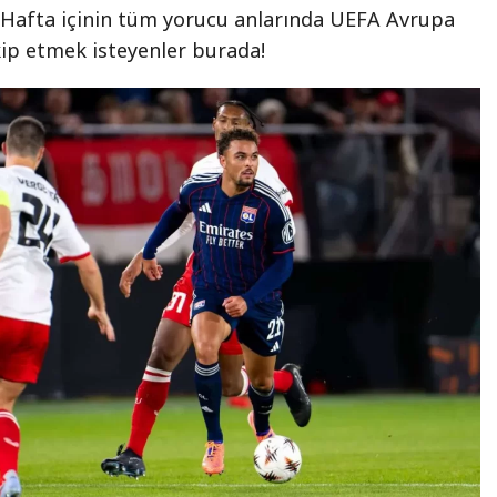
. Hafta içinin tüm yorucu anlarında UEFA Avrupa
kip etmek isteyenler burada!