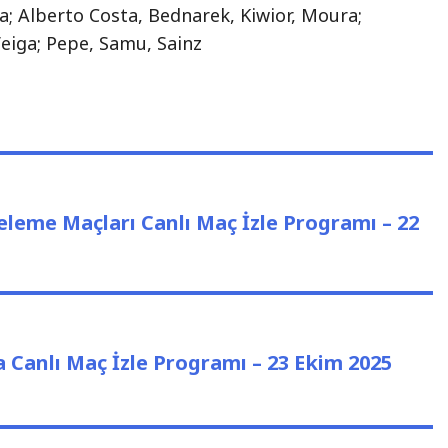
a; Alberto Costa, Bednarek, Kiwior, Moura;
Veiga; Pepe, Samu, Sainz
eleme Maçları Canlı Maç İzle Programı – 22
a Canlı Maç İzle Programı – 23 Ekim 2025