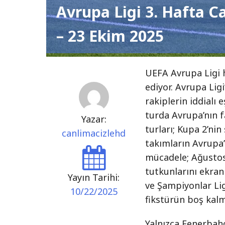
Avrupa Ligi 3. Hafta C
– 23 Ekim 2025
UEFA Avrupa Ligi 
ediyor. Avrupa Ligi
rakiplerin iddialı 
turda Avrupa’nın f
Yazar:
turları; Kupa 2’nin
canlimacizlehd
takımların Avrupa’
mücadele; Ağustos 
tutkunlarını ekra
Yayın Tarihi:
ve Şampiyonlar Lig
10/22/2025
fikstürün boş kalm
Yalnızca Fenerbahç