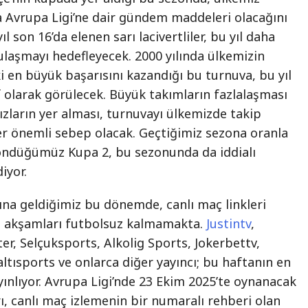
a Avrupa Ligi’ne dair gündem maddeleri olacağını
ıl son 16’da elenen sarı lacivertliler, bu yıl daha
ulaşmayı hedefleyecek. 2000 yılında ülkemizin
i en büyük başarısını kazandığı bu turnuva, bu yıl
 olarak görülecek. Büyük takımların fazlalaşması
ızların yer alması, turnuvayı ülkemizde takip
er önemli sebep olacak. Geçtiğimiz sezona oranla
döndüğümüz Kupa 2, bu sezonunda da iddialı
iyor.
ına geldiğimiz bu dönemde, canlı maç linkleri
çi akşamları futbolsuz kalmamakta.
Justintv
,
er, Selçuksports, Alkolig Sports, Jokerbettv,
tısports ve onlarca diğer yayıncı; bu haftanın en
ayınlıyor. Avrupa Ligi’nde 23 Ekim 2025’te oynanacak
ı, canlı maç izlemenin bir numaralı rehberi olan