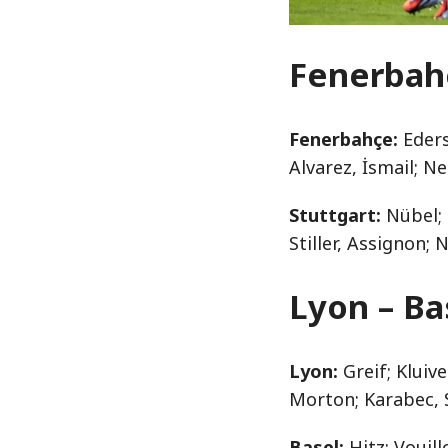
Fenerbahç
Fenerbahçe:
Eders
Alvarez, İsmail; N
Stuttgart:
Nübel; 
Stiller, Assignon;
Lyon – Ba
Lyon:
Greif; Kluiv
Morton; Karabec, S
Basel:
Hitz; Vouil