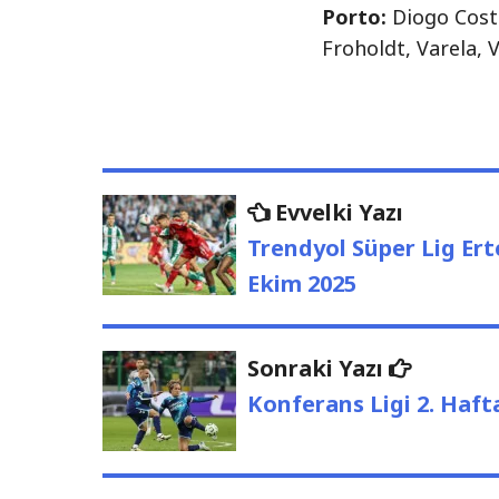
Porto:
Diogo Cost
Froholdt, Varela, 
Yazı
Evvelki
Evvelki Yazı
Yazı
gezinmesi
Trendyol Süper Lig Ert
Ekim 2025
Sonraki
Sonraki Yazı
Yazı:
Konferans Ligi 2. Haft