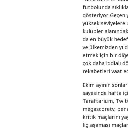
futbolunda sıklıkl
gösteriyor. Geçen y
yüksek seviyelere 
kulüpler alanındak
da en büyük hedef
ve ülkemizden yıld
etmek için bir diğ
çok daha iddialı 
rekabetleri vaat ed
Ekim ayının sonlar
sayesinde hafta i
Taraftarium, Twitt
megascoretv, penal
kritik maçlarını y
lig aşaması maçlar