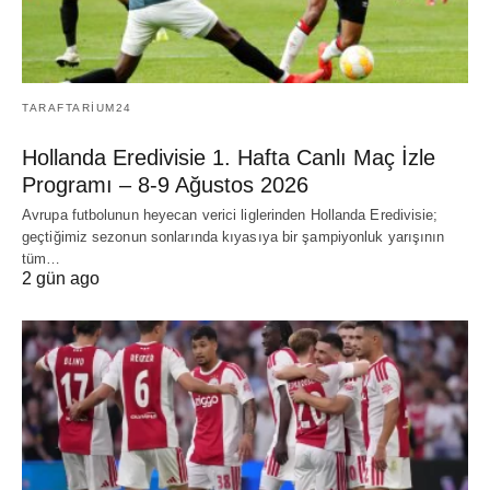
TARAFTARIUM24
Hollanda Eredivisie 1. Hafta Canlı Maç İzle
Programı – 8-9 Ağustos 2026
Avrupa futbolunun heyecan verici liglerinden Hollanda Eredivisie;
geçtiğimiz sezonun sonlarında kıyasıya bir şampiyonluk yarışının
tüm…
2 gün ago