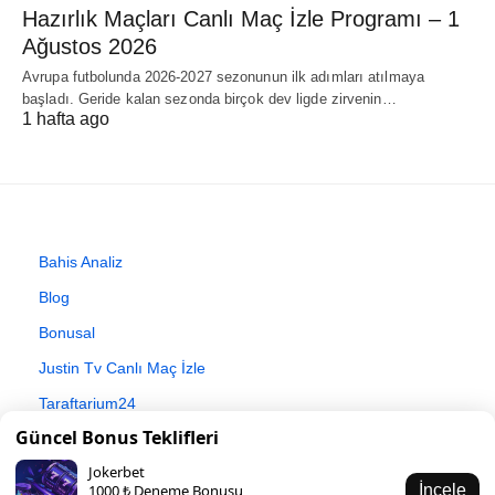
Hazırlık Maçları Canlı Maç İzle Programı – 1
Ağustos 2026
Avrupa futbolunda 2026-2027 sezonunun ilk adımları atılmaya
başladı. Geride kalan sezonda birçok dev ligde zirvenin…
1 hafta ago
Bahis Analiz
Blog
Bonusal
Justin Tv Canlı Maç İzle
Taraftarium24
Güncel Bonus Teklifleri
Jokerbet
1000 ₺ Deneme Bonusu
İncele