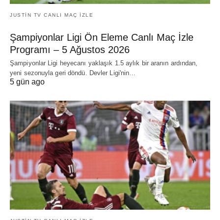
JUSTIN TV CANLI MAÇ İZLE
Şampiyonlar Ligi Ön Eleme Canlı Maç İzle
Programı – 5 Ağustos 2026
Şampiyonlar Ligi heyecanı yaklaşık 1.5 aylık bir aranın ardından,
yeni sezonuyla geri döndü. Devler Ligi'nin…
5 gün ago