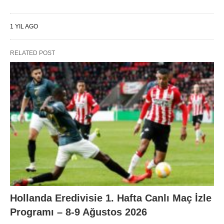
1 YIL AGO
RELATED POST
Hollanda Eredivisie 1. Hafta Canlı Maç İzle
Programı – 8-9 Ağustos 2026