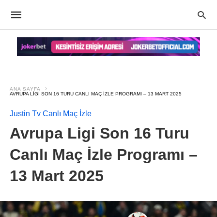
ANA SAYFA
AVRUPA LIGI SON 16 TURU CANLI MAÇ İZLE PROGRAMI – 13 MART 2025
Justin Tv Canlı Maç İzle
Avrupa Ligi Son 16 Turu
Canlı Maç İzle Programı –
13 Mart 2025