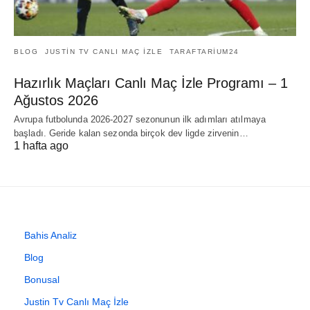
BLOG
JUSTIN TV CANLI MAÇ İZLE
TARAFTARIUM24
Hazırlık Maçları Canlı Maç İzle Programı – 1
Ağustos 2026
Avrupa futbolunda 2026-2027 sezonunun ilk adımları atılmaya
başladı. Geride kalan sezonda birçok dev ligde zirvenin…
1 hafta ago
Bahis Analiz
Blog
Bonusal
Justin Tv Canlı Maç İzle