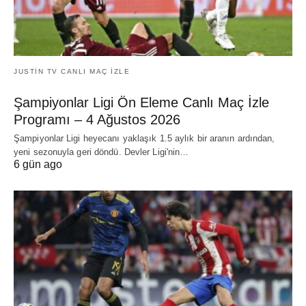
JUSTIN TV CANLI MAÇ İZLE
Şampiyonlar Ligi Ön Eleme Canlı Maç İzle
Programı – 4 Ağustos 2026
Şampiyonlar Ligi heyecanı yaklaşık 1.5 aylık bir aranın ardından,
yeni sezonuyla geri döndü. Devler Ligi'nin…
6 gün ago