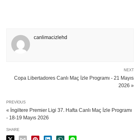
canlimacizlehd
NEXT
Copa Libertadores Canlı Maç İzle Programı - 21 Mayıs
2026 »
PREVIOUS
« İngiltere Premier Ligi 37. Hafta Canlı Maç İzle Programı
- 18-19 Mayıs 2026
SHARE