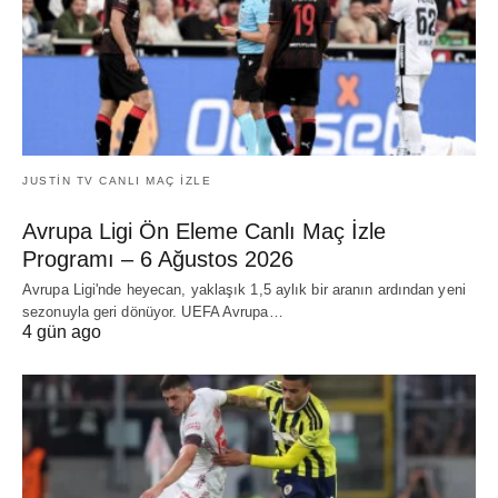
JUSTIN TV CANLI MAÇ İZLE
Avrupa Ligi Ön Eleme Canlı Maç İzle
Programı – 6 Ağustos 2026
Avrupa Ligi'nde heyecan, yaklaşık 1,5 aylık bir aranın ardından yeni
sezonuyla geri dönüyor. UEFA Avrupa…
4 gün ago