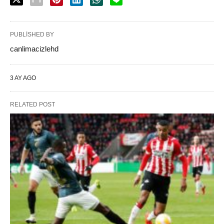
PUBLISHED BY
canlimacizlehd
3 AY AGO
RELATED POST