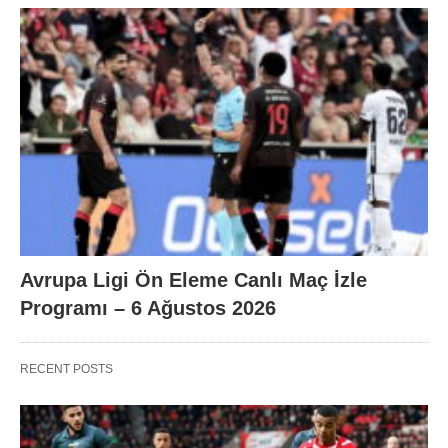
Avrupa Ligi Ön Eleme Canlı Maç İzle
Programı – 6 Ağustos 2026
RECENT POSTS