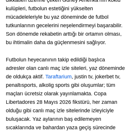
dikkatleri üzerine çeken Güney Amerika’nın köklü
kulüpleri, futbolun estetiğini yükselten
mücadeleleriyle bu yaz döneminde de futbol
tutkunlarının gecelerini neşelendirmeyi başarabilir.
Son dönemde rekabetin arttığı bir ortamın olması,
bu ihtimalin daha da güçlenmesini sağlıyor.
Futbolun heyecanının takip edildiği başlıca
adresler olan canlı maç izle siteleri, yaz döneminde
de oldukça aktif.
Taraftarium
, justin tv, jokerbet tv,
penaltısports, alkolig sports gibi oluşumlar; tüm
maçları ücretsiz olarak yayınlamakta. Copa
Libertadores 28 Mayıs 2026 fikstürü, her zaman
olduğu gibi canlı maç izle sitelerinde izleyiciyle
buluşacak. Yaz aylarının baş edilemeyen
sıcaklarında ve bahardan yaza geçiş sürecinde