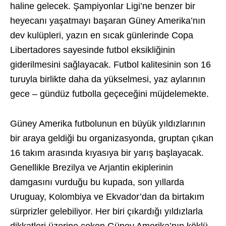
haline gelecek. Şampiyonlar Ligi’ne benzer bir
heyecanı yaşatmayı başaran Güney Amerika’nın
dev kulüpleri, yazın en sıcak günlerinde Copa
Libertadores sayesinde futbol eksikliğinin
giderilmesini sağlayacak. Futbol kalitesinin son 16
turuyla birlikte daha da yükselmesi, yaz aylarının
gece – gündüz futbolla geçeceğini müjdelemekte.
Güney Amerika futbolunun en büyük yıldızlarının
bir araya geldiği bu organizasyonda, gruptan çıkan
16 takım arasında kıyasıya bir yarış başlayacak.
Genellikle Brezilya ve Arjantin ekiplerinin
damgasını vurduğu bu kupada, son yıllarda
Uruguay, Kolombiya ve Ekvador’dan da birtakım
sürprizler gelebiliyor. Her biri çıkardığı yıldızlarla