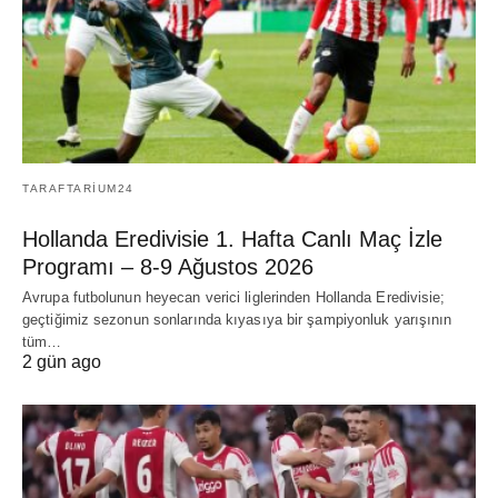
TARAFTARIUM24
Hollanda Eredivisie 1. Hafta Canlı Maç İzle
Programı – 8-9 Ağustos 2026
Avrupa futbolunun heyecan verici liglerinden Hollanda Eredivisie;
geçtiğimiz sezonun sonlarında kıyasıya bir şampiyonluk yarışının
tüm…
2 gün ago