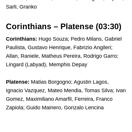
Sarli, Granko
Corinthians – Platense (03:30)
Corinthians:
Hugo Souza; Pedro Milans, Gabriel
Paulista, Gustavo Henrique, Fabrizio Angileri;
Allan, Raniele, Matheus Pereira, Rodrigo Garro;
Lingard (Labyad), Memphis Depay
Platense:
Matias Borgogno; Agustin Lagos,
Ignacio Vazquez, Mateo Mendia, Tomas Silva; Ivan
Gomez, Maximiliano Amarfil, Ferreira, Franco
Zapiola; Guido Mainero, Gonzalo Lencina