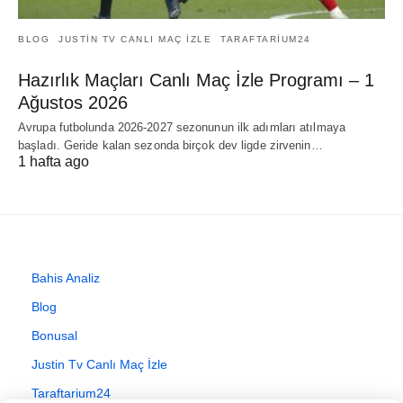
BLOG
JUSTIN TV CANLI MAÇ İZLE
TARAFTARIUM24
Hazırlık Maçları Canlı Maç İzle Programı – 1
Ağustos 2026
Avrupa futbolunda 2026-2027 sezonunun ilk adımları atılmaya
başladı. Geride kalan sezonda birçok dev ligde zirvenin…
1 hafta ago
Bahis Analiz
Blog
Bonusal
Justin Tv Canlı Maç İzle
Taraftarium24