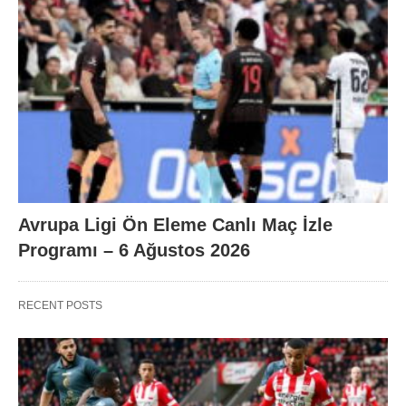
Avrupa Ligi Ön Eleme Canlı Maç İzle
Programı – 6 Ağustos 2026
RECENT POSTS