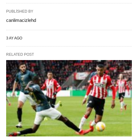
PUBLISHED BY
canlimacizlehd
3 AY AGO
RELATED POST