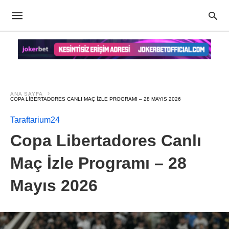
ANA SAYFA
COPA LIBERTADORES CANLI MAÇ İZLE PROGRAMI – 28 MAYIS 2026
Taraftarium24
Copa Libertadores Canlı
Maç İzle Programı – 28
Mayıs 2026