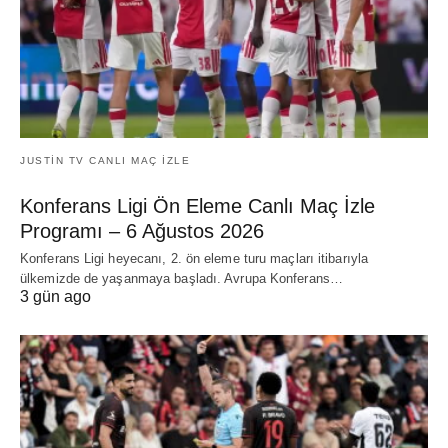
JUSTIN TV CANLI MAÇ İZLE
Konferans Ligi Ön Eleme Canlı Maç İzle
Programı – 6 Ağustos 2026
Konferans Ligi heyecanı, 2. ön eleme turu maçları itibarıyla
ülkemizde de yaşanmaya başladı. Avrupa Konferans…
3 gün ago