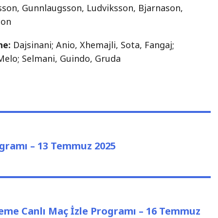
sson, Gunnlaugsson, Ludviksson, Bjarnason,
son
ne:
Dajsinani; Anio, Xhemajli, Sota, Fangaj;
 Melo; Selmani, Guindo, Gruda
ogramı – 13 Temmuz 2025
leme Canlı Maç İzle Programı – 16 Temmuz