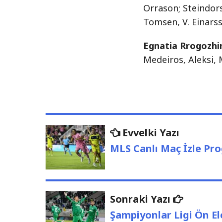
Orrason; Steindor
Tomsen, V. Einars
Egnatia Rrogozhi
Medeiros, Aleksi,
Yazı
Evvelki
Evvelki Yazı
Yazı
gezinmesi
MLS Canlı Maç İzle Pr
Sonraki
Sonraki Yazı
Yazı:
Şampiyonlar Ligi Ön E