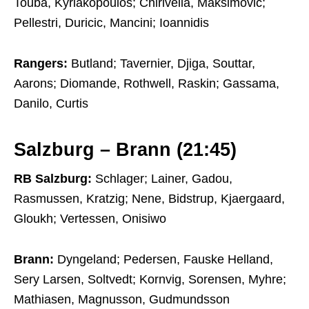
Touba, Kyriakopoulos; Chirivella, Maksimovic;
Pellestri, Duricic, Mancini; Ioannidis
Rangers:
Butland; Tavernier, Djiga, Souttar,
Aarons; Diomande, Rothwell, Raskin; Gassama,
Danilo, Curtis
Salzburg – Brann (21:45)
RB Salzburg:
Schlager; Lainer, Gadou,
Rasmussen, Kratzig; Nene, Bidstrup, Kjaergaard,
Gloukh; Vertessen, Onisiwo
Brann:
Dyngeland; Pedersen, Fauske Helland,
Sery Larsen, Soltvedt; Kornvig, Sorensen, Myhre;
Mathiasen, Magnusson, Gudmundsson