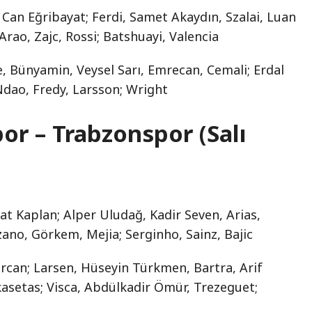
 Can Eğribayat; Ferdi, Samet Akaydın, Szalai, Luan
Arao, Zajc, Rossi; Batshuayi, Valencia
e, Bünyamin, Veysel Sarı, Emrecan, Cemali; Erdal
Ndao, Fredy, Larsson; Wright
or – Trabzonspor (Salı
at Kaplan; Alper Uludağ, Kadir Seven, Arias,
ano, Görkem, Mejia; Serginho, Sainz, Bajic
rcan; Larsen, Hüseyin Türkmen, Bartra, Arif
kasetas; Visca, Abdülkadir Ömür, Trezeguet;