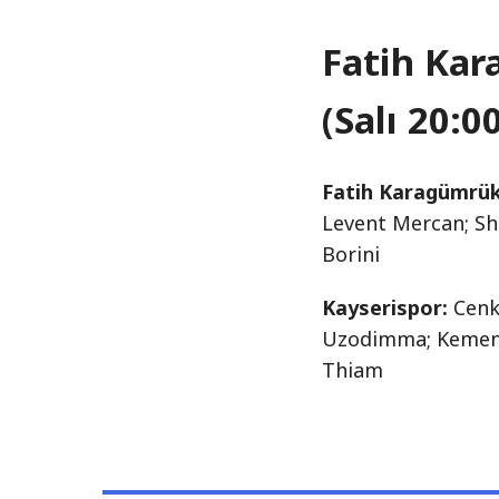
Fatih Kar
(Salı 20:0
Fatih Karagümrü
Levent Mercan; Sh
Borini
Kayserispor:
Cenk
Uzodimma; Kemen;
Thiam