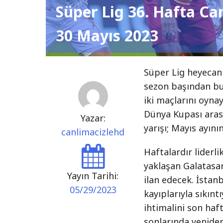
Süper Lig 36. Hafta Ca
30 Mayıs 2023
Süper Lig heyecanı
sezon başından bu
iki maçlarını oyn
Dünya Kupası arası
Yazar:
yarışı; Mayıs ayını
canlimacizlehd
Haftalardır lider
yaklaşan Galatasar
Yayın Tarihi:
ilan edecek. İstan
05/29/2023
kayıplarıyla sıkın
ihtimalini son haf
sonlarında yenide